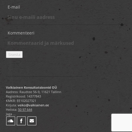
E-mail
Kommenteeri
Valkiainen Konsultatsioonid OÜ
Aadress: Raudtee 56-9, 11621 Tallinn
Registrikood: 14377843
KMKR: EE102027321
Kirjuta:
veiko@valkiainen.ee
Helista:
50 97 644
Jaga ...