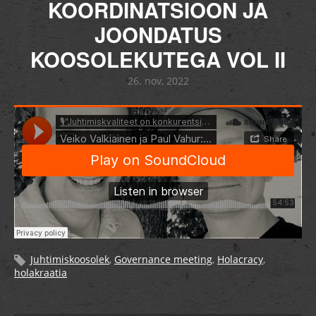
KOORDINATSIOON JA
JOONDATUS
KOOSOLEKUTEGA VOL II
26. nov, 2022
Juhtimiskoosolek
,
Governance meeting
,
Holacracy
,
holakraatia