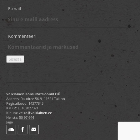
E-mail
Kommenteeri
Valkiainen Konsultatsioonid OÜ
Aadress: Raudtee 56-9, 11621 Tallinn
Registrikood: 14377843
KMKR: EE102027321
Kirjuta:
veiko@valkiainen.ee
Helista:
50 97 644
Jaga ...