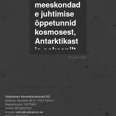
meeskondad
e juhtimise
õppetunnid
kosmosest,
Antarktikast
ja ookeanilt
04. juuli, 2026
Valkiainen Konsultatsioonid OÜ
Aadress: Raudtee 56-9, 11621 Tallinn
Registrikood: 14377843
KMKR: EE102027321
Kirjuta:
veiko@valkiainen.ee
Helista:
50 97 644