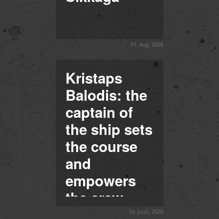
01. aug, 2026
Kristaps
Balodis: the
captain of
the ship sets
the course
and
empowers
the crew
18. juuli, 2026