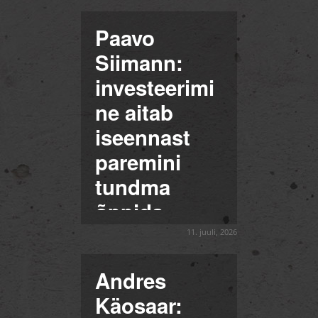
Paavo
Siimann:
investeerimi
ne aitab
iseennast
paremini
tundma
õppida
11. juuli, 2026
Andres
Käosaar: