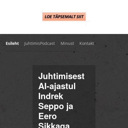
Esileht
JuhtimisPodcast
Minust
Kontakt
Juhtimisest
AI-ajastul
Indrek
Seppo ja
Eero
Sikkaga