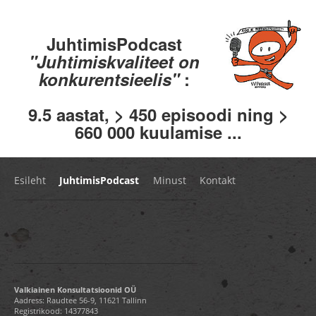
JuhtimisPodcast
"Juhtimiskvaliteet on
konkurentsieelis"
:
9.5 aastat, > 450 episoodi ning >
660 000 kuulamise ...
Esileht
JuhtimisPodcast
Minust
Kontakt
Valkiainen Konsultatsioonid OÜ
Aadress: Raudtee 56-9, 11621 Tallinn
Registrikood: 14377843