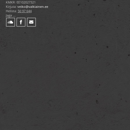
KMKR: EE102027321
Kirjuta:
veiko@valkiainen.ee
Helista:
50 97 644
Jaga ...