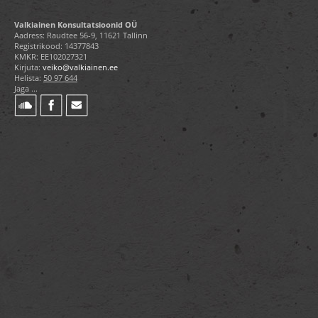
Valkiainen Konsultatsioonid OÜ
Aadress: Raudtee 56-9, 11621 Tallinn
Registrikood: 14377843
KMKR: EE102027321
Kirjuta:
veiko@valkiainen.ee
Helista:
50 97 644
Jaga ...