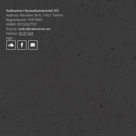
Valkiainen Konsultatsioonid OÜ
Aadress: Raudtee 56-9, 11621 Tallinn
Registrikood: 14377843
KMKR: EE102027321
Kirjuta:
veiko@valkiainen.ee
Helista:
50 97 644
Jaga ...