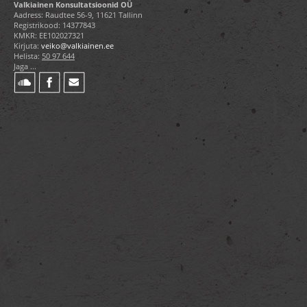
Valkiainen Konsultatsioonid OÜ
Aadress: Raudtee 56-9, 11621 Tallinn
Registrikood: 14377843
KMKR: EE102027321
Kirjuta:
veiko@valkiainen.ee
Helista:
50 97 644
Jaga ...