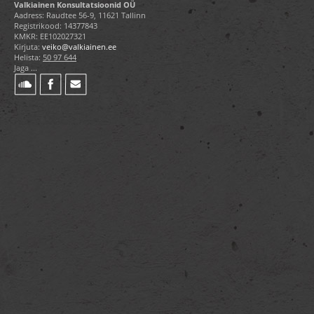
Valkiainen Konsultatsioonid OÜ
Aadress: Raudtee 56-9, 11621 Tallinn
Registrikood: 14377843
KMKR: EE102027321
Kirjuta:
veiko@valkiainen.ee
Helista:
50 97 644
Jaga ...