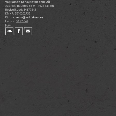
Valkiainen Konsultatsioonid OÜ
Aadress: Raudtee 56-9, 11621 Tallinn
Registrikood: 14377843
KMKR: EE102027321
Kirjuta:
veiko@valkiainen.ee
Helista:
50 97 644
Jaga ...