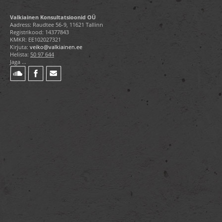
Valkiainen Konsultatsioonid OÜ
Aadress: Raudtee 56-9, 11621 Tallinn
Registrikood: 14377843
KMKR: EE102027321
Kirjuta:
veiko@valkiainen.ee
Helista:
50 97 644
Jaga ...