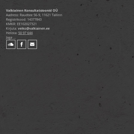
Valkiainen Konsultatsioonid OÜ
Aadress: Raudtee 56-9, 11621 Tallinn
Registrikood: 14377843
KMKR: EE102027321
Kirjuta:
veiko@valkiainen.ee
Helista:
50 97 644
Jaga ...