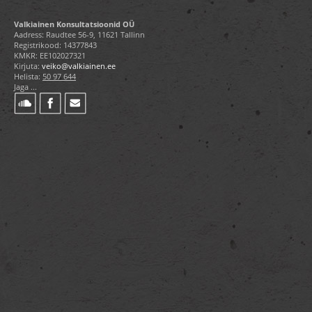
Valkiainen Konsultatsioonid OÜ
Aadress: Raudtee 56-9, 11621 Tallinn
Registrikood: 14377843
KMKR: EE102027321
Kirjuta:
veiko@valkiainen.ee
Helista:
50 97 644
Jaga ...