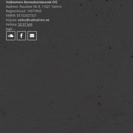
Valkiainen Konsultatsioonid OÜ
Aadress: Raudtee 56-9, 11621 Tallinn
Registrikood: 14377843
KMKR: EE102027321
Kirjuta:
veiko@valkiainen.ee
Helista:
50 97 644
Jaga ...