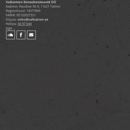
Valkiainen Konsultatsioonid OÜ
Aadress: Raudtee 56-9, 11621 Tallinn
Registrikood: 14377843
KMKR: EE102027321
Kirjuta:
veiko@valkiainen.ee
Helista:
50 97 644
Jaga ...