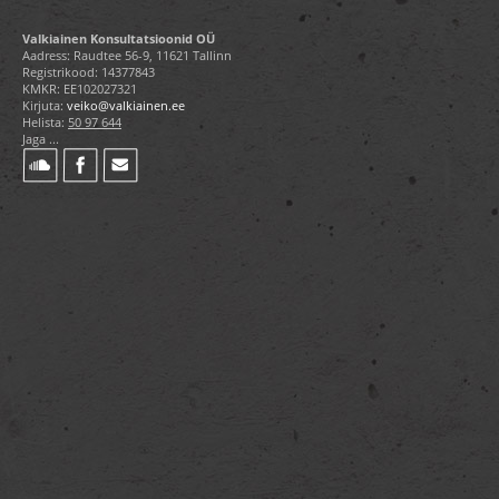
Valkiainen Konsultatsioonid OÜ
Aadress: Raudtee 56-9, 11621 Tallinn
Registrikood: 14377843
KMKR: EE102027321
Kirjuta:
veiko@valkiainen.ee
Helista:
50 97 644
Jaga ...