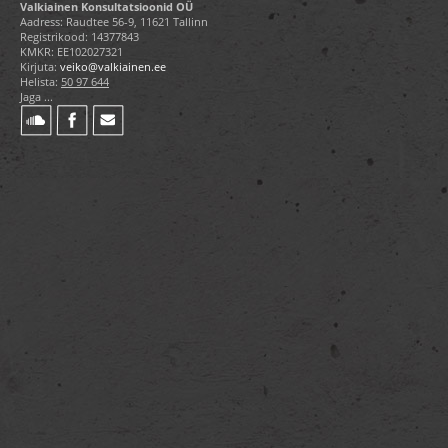
Valkiainen Konsultatsioonid OÜ
Aadress: Raudtee 56-9, 11621 Tallinn
Registrikood: 14377843
KMKR: EE102027321
Kirjuta:
veiko@valkiainen.ee
Helista:
50 97 644
Jaga ...