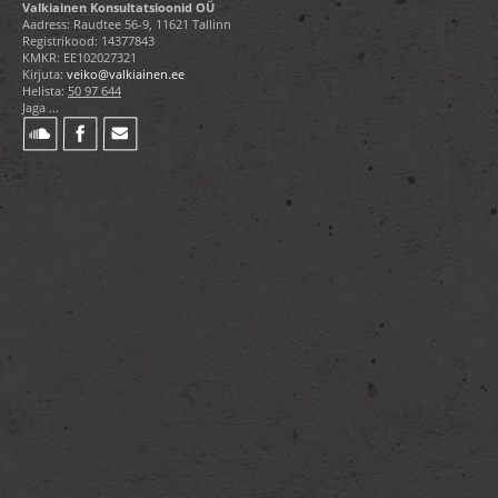
Valkiainen Konsultatsioonid OÜ
Aadress: Raudtee 56-9, 11621 Tallinn
Registrikood: 14377843
KMKR: EE102027321
Kirjuta:
veiko@valkiainen.ee
Helista:
50 97 644
Jaga ...