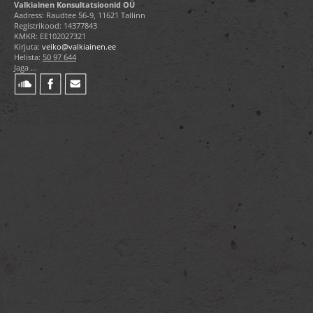
Valkiainen Konsultatsioonid OÜ
Aadress: Raudtee 56-9, 11621 Tallinn
Registrikood: 14377843
KMKR: EE102027321
Kirjuta:
veiko@valkiainen.ee
Helista:
50 97 644
Jaga ...