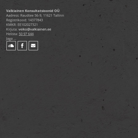
Valkiainen Konsultatsioonid OÜ
Aadress: Raudtee 56-9, 11621 Tallinn
Registrikood: 14377843
KMKR: EE102027321
Kirjuta:
veiko@valkiainen.ee
Helista:
50 97 644
Jaga ...