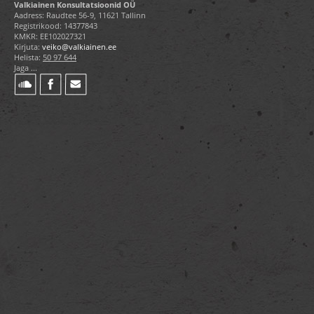
Valkiainen Konsultatsioonid OÜ
Aadress: Raudtee 56-9, 11621 Tallinn
Registrikood: 14377843
KMKR: EE102027321
Kirjuta:
veiko@valkiainen.ee
Helista:
50 97 644
Jaga ...