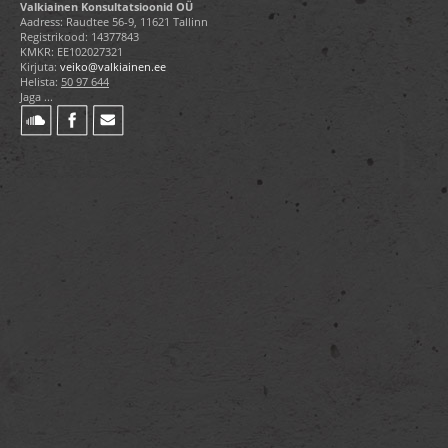
Valkiainen Konsultatsioonid OÜ
Aadress: Raudtee 56-9, 11621 Tallinn
Registrikood: 14377843
KMKR: EE102027321
Kirjuta:
veiko@valkiainen.ee
Helista:
50 97 644
Jaga ...