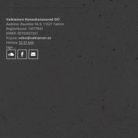
Valkiainen Konsultatsioonid OÜ
Aadress: Raudtee 56-9, 11621 Tallinn
Registrikood: 14377843
KMKR: EE102027321
Kirjuta:
veiko@valkiainen.ee
Helista:
50 97 644
Jaga ...