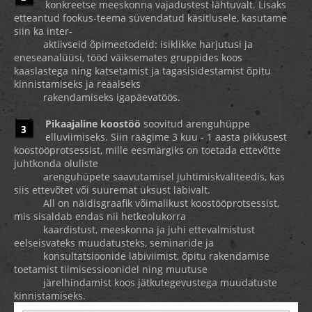
konkreetse meeskonna vajadustest lähtuvalt. Lisaks
etteantud fookus-teema süvendatud käsitlusele, kasutame
siin ka inter-
aktiivseid õpimeetodeid: isiklikke harjutusi ja
eneseanalüüsi, tööd väiksemates gruppides koos
kaaslastega ning katsetamist ja tagasisidestamist õpitu
kinnistamiseks ja reaalseks
rakendamiseks igapäevatöös.
Pikaajaline koostöö
soovitud arenguhüppe
elluviimiseks. Siin räägime 3 kuu - 1 aasta pikkusest
koostööprotsessist, mille eesmärgiks on toetada ettevõtte
juhtkonda oluliste
arenguhüpete saavutamisel juhtimiskvaliteedis, kas
siis ettevõtet või suuremat üksust läbivalt.
All on näidisgraafik võimalikust koostööprotsessist,
mis sisaldab endas nii hetkeolukorra
kaardistust, meeskonna ja juhi ettevalmistust
eelseisvateks muudatusteks, seminaride ja
konsultatsioonide läbiviimist, õpitu rakendamise
toetamist tiimisessioonidel ning muutuse
järelhindamist koos jätkutegevustega muudatuste
kinnistamiseks.