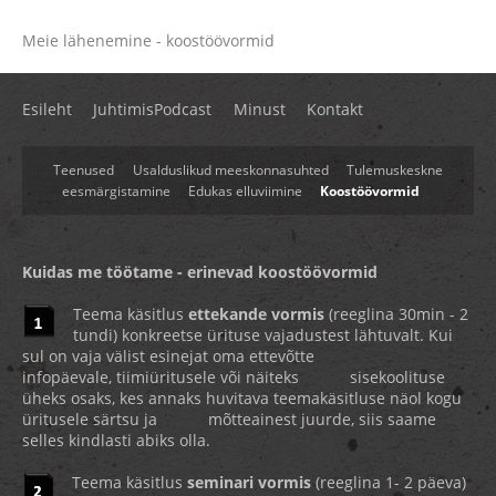
Meie lähenemine - koostöövormid
Esileht
JuhtimisPodcast
Minust
Kontakt
Teenused
Usalduslikud meeskonnasuhted
Tulemuskeskne
eesmärgistamine
Edukas elluviimine
Koostöövormid
Kuidas me töötame - erinevad koostöövormid
Teema käsitlus
ettekande vormis
(reeglina 30min - 2
tundi) konkreetse ürituse vajadustest lähtuvalt. Kui
sul on vaja välist esinejat oma ettevõtte
infopäevale, tiimiüritusele või näiteks sisekoolituse
üheks osaks, kes annaks huvitava teemakäsitluse näol kogu
üritusele särtsu ja mõtteainest juurde, siis saame
selles kindlasti abiks olla.
Teema käsitlus
seminari vormis
(reeglina 1- 2 päeva)